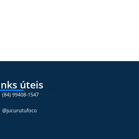
inks úteis
(84) 99408-1547
@jucurutufoco