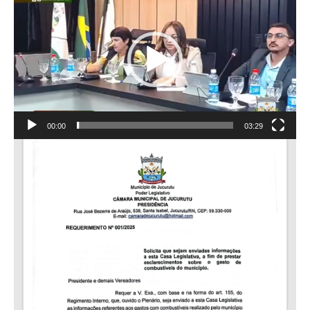
de
vídeo
00:00
03:29