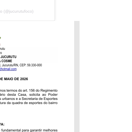
o (@jucurutufoco)