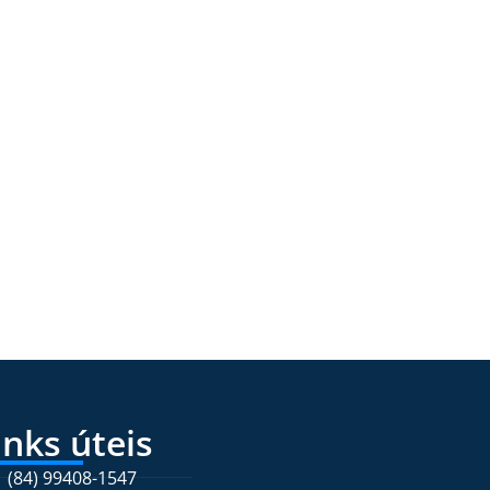
inks úteis
(84) 99408-1547