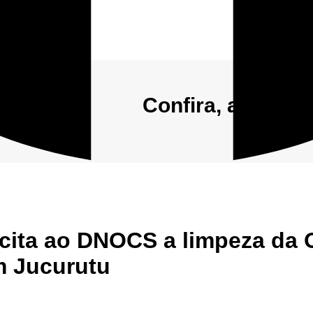
Confira, abaixo,
Início
Sobre
Anuncie conosco
icita ao DNOCS a limpeza da 
m Jucurutu