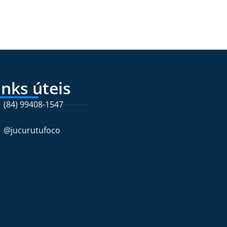
inks úteis
(84) 99408-1547
@jucurutufoco