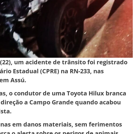
22), um acidente de trânsito foi registrado
ário Estadual (CPRE) na RN-233, nas
 em Assú.
s, o condutor de uma Toyota Hilux branca
m direção a Campo Grande quando acabou
sta.
enas em danos materiais, sem ferimentos
orça o alerta sobre os perigos de animais