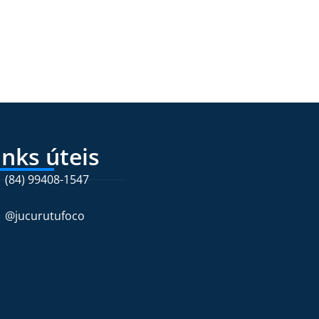
inks úteis
(84) 99408-1547
@jucurutufoco