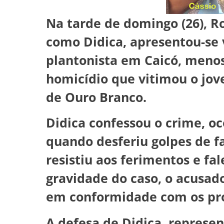
Na tarde de domingo (26), R
como Didica, apresentou-se
plantonista em Caicó, menos
homicídio que vitimou o jov
de Ouro Branco.
Didica confessou o crime, oc
quando desferiu golpes de f
resistiu aos ferimentos e fa
gravidade do caso, o acusado
em conformidade com os pro
A defesa de Didica, represe