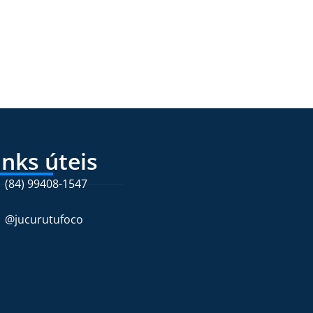
inks úteis
(84) 99408-1547
@jucurutufoco