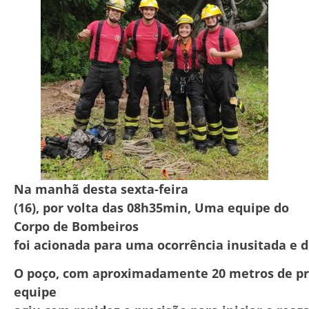
Na
manhã
desta
sexta-
feira
(
16),
por
volta
das
08h35min,
Uma equipe do
Corpo de Bombeiros
foi
acionada
para
uma
ocorrência
inusitada
e
d
O
poço,
com
aproximadamente
20
metros
de
p
equipe