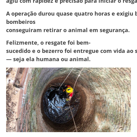
agiu
com
rapidez
e
precisão
para
iniciar
o
resg
A
operação
durou
quase
quatro
horas
e
exigiu
bombeiros
conseguiram
retirar
o
animal
em
segurança.
Felizmente,
o
resgate
foi
bem-
sucedido
e
o
bezerro
foi
entregue
com
vida
ao
—
seja
ela
humana
ou
animal.