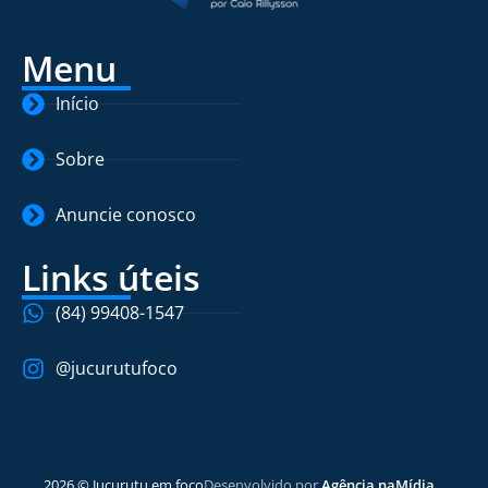
Menu
Início
Sobre
Anuncie conosco
Links úteis
(84) 99408-1547
@jucurutufoco
2026 © Jucurutu em foco
Desenvolvido por
Agência naMídia