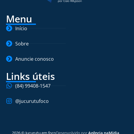
Menu
Início
Sobre
Anuncie conosco
Links úteis
(84) 99408-1547
@jucurutufoco
2026 © Jucurutu em foco
Desenvolvido por
Agência naMídia