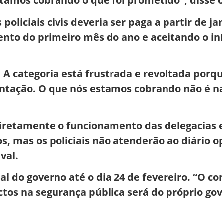
amos cobrando o que foi prometido”, disse o
s policiais civis deveria ser paga a partir de 
to do primeiro mês do ano e aceitando o in
 categoria está frustrada e revoltada porqu
imentação. O que nós estamos cobrando não é 
á diretamente o funcionamento das delegacias
s, mas os policiais não atenderão ao diário o
val.
l do governo até o dia 24 de fevereiro. “O c
tos na segurança pública será do próprio gove