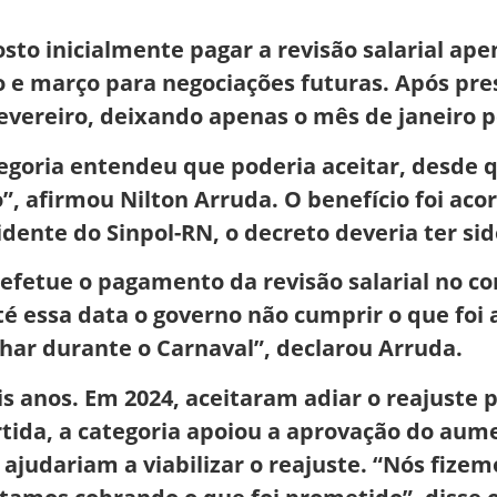
to inicialmente pagar a revisão salarial apen
o e março para negociações futuras. Após pres
fevereiro, deixando apenas o mês de janeiro 
tegoria entendeu que poderia aceitar, desde
”, afirmou Nilton Arruda. O benefício foi ac
ente do Sinpol-RN, o decreto deveria ter sid
efetue o pagamento da revisão salarial no con
 até essa data o governo não cumprir o que fo
alhar durante o Carnaval”, declarou Arruda.
ois anos. Em 2024, aceitaram adiar o reajuste 
tida, a categoria apoiou a aprovação do aum
ajudariam a viabilizar o reajuste. “Nós fize