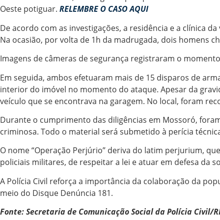
Oeste potiguar.
RELEMBRE O CASO AQUI
De acordo com as investigações, a residência e a clínica d
Na ocasião, por volta de 1h da madrugada, dois homens ch
Imagens de câmeras de segurança registraram o momento e
Em seguida, ambos efetuaram mais de 15 disparos de arma d
interior do imóvel no momento do ataque. Apesar da gravida
veículo que se encontrava na garagem. No local, foram recol
Durante o cumprimento das diligências em Mossoró, foram 
criminosa. Todo o material será submetido à perícia técnica
O nome “Operação Perjúrio” deriva do latim perjurium, que
policiais militares, de respeitar a lei e atuar em defesa da s
A Polícia Civil reforça a importância da colaboração da po
meio do Disque Denúncia 181.
Fonte: Secretaria de Comunicação Social da Polícia Civil/