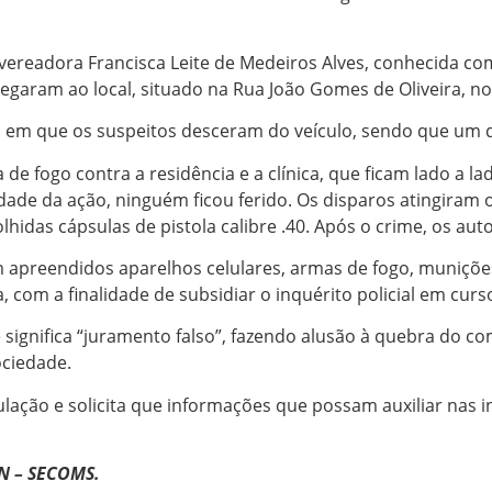
a vereadora Francisca Leite de Medeiros Alves, conhecida co
egaram ao local, situado na Rua João Gomes de Oliveira, n
m que os suspeitos desceram do veículo, sendo que um de
e fogo contra a residência e a clínica, que ficam lado a l
de da ação, ninguém ficou ferido. Os disparos atingiram o 
hidas cápsulas de pistola calibre .40. Após o crime, os aut
apreendidos aparelhos celulares, armas de fogo, munições 
, com a finalidade de subsidiar o inquérito policial em curs
 significa “juramento falso”, fazendo alusão à quebra do 
ociedade.
pulação e solicita que informações que possam auxiliar nas
RN – SECOMS.