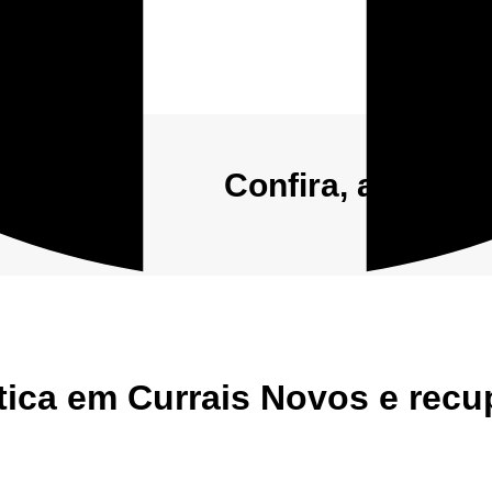
Confira, abaixo,
Início
Sobre
Anuncie conosco
stica em Currais Novos e rec