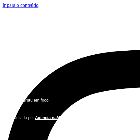
Ir para o conteúdo
2026 © Jucurutu em foco
•
Desenvolvido por
Agência naMídia