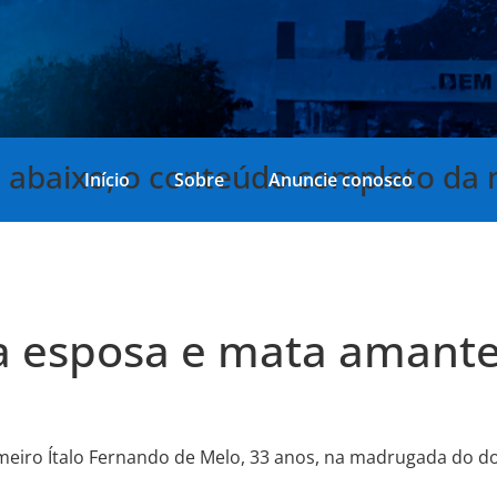
, abaixo, o conteúdo completo da 
Início
Sobre
Anuncie conosco
ua esposa e mata amant
fermeiro Ítalo Fernando de Melo, 33 anos, na madrugada do 