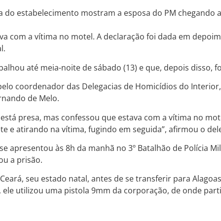
a do estabelecimento mostram a esposa do PM chegando ao
tava com a vítima no motel. A declaração foi dada em depoim
l.
alhou até meia-noite de sábado (13) e que, depois disso, fo
elo coordenador das Delegacias de Homicídios do Interior, 
ernando de Melo.
o está presa, mas confessou que estava com a vítima no m
e atirando na vítima, fugindo em seguida”, afirmou o del
r se apresentou às 8h da manhã no 3º Batalhão de Polícia Mi
ou a prisão.
do Ceará, seu estado natal, antes de se transferir para Ala
, ele utilizou uma pistola 9mm da corporação, de onde par