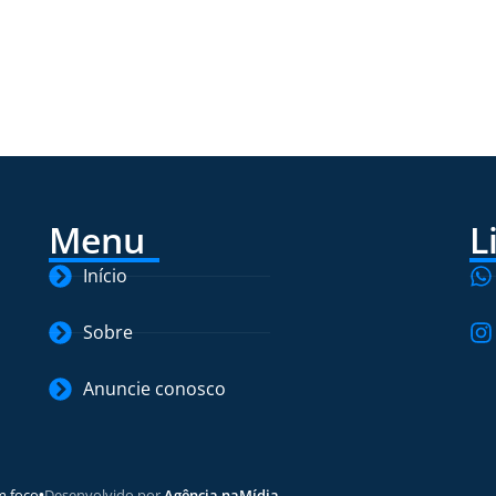
Menu
L
Início
Sobre
Anuncie conosco
m foco
•
Desenvolvido por
Agência naMídia