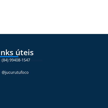
inks úteis
(84) 99408-1547
@jucurutufoco