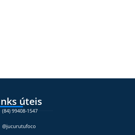
inks úteis
(84) 99408-1547
@jucurutufoco