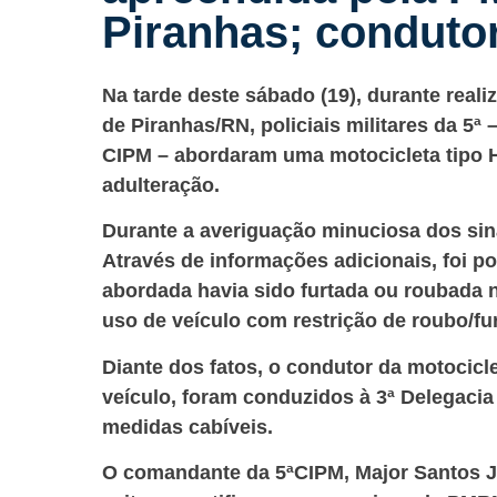
Piranhas; condutor
Na tarde deste sábado (19), durante reali
de Piranhas/RN, policiais militares da 5ª
CIPM – abordaram uma motocicleta tipo H
adulteração.
Durante a averiguação minuciosa dos sinai
Através de informações adicionais, foi p
abordada havia sido furtada ou roubada n
uso de veículo com restrição de roubo/fur
Diante dos fatos, o condutor da motocicl
veículo, foram conduzidos à 3ª Delegacia
medidas cabíveis.
O comandante da 5ªCIPM, Major Santos Jú