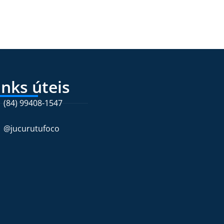
inks úteis
(84) 99408-1547
@jucurutufoco