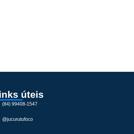
inks úteis
(84) 99408-1547
@jucurutufoco