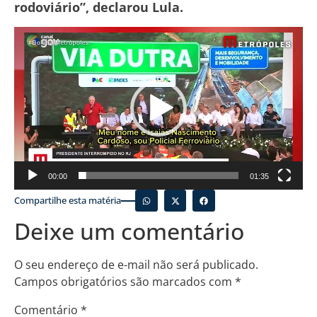
rodoviário”, declarou Lula.
Tocador
de
vídeo
00:00
01:35
Compartilhe esta matéria
Deixe um comentário
O seu endereço de e-mail não será publicado.
Campos obrigatórios são marcados com
*
Comentário
*