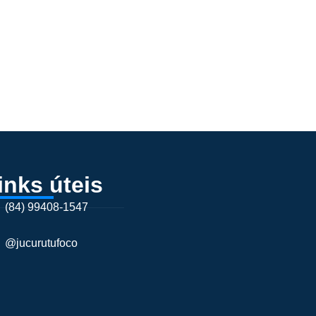
inks úteis
(84) 99408-1547
@jucurutufoco