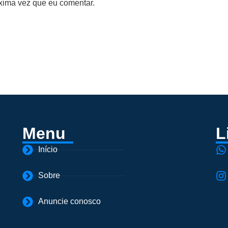
xima vez que eu comentar.
Menu
L
Início
Sobre
Anuncie conosco