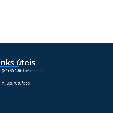
inks úteis
(84) 99408-1547
@jucurutufoco