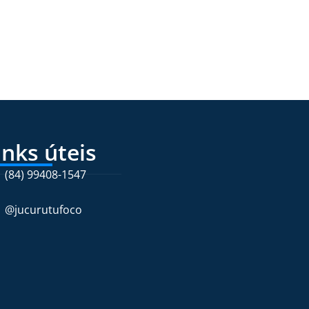
inks úteis
(84) 99408-1547
@jucurutufoco