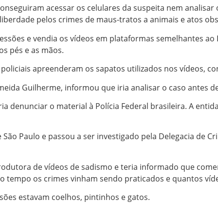
conseguiram acessar os celulares da suspeita nem analisa
 liberdade pelos crimes de maus-tratos a animais e atos ob
essões e vendia os vídeos em plataformas semelhantes ao 
os pés e as mãos.
 policiais apreenderam os sapatos utilizados nos vídeos, c
eida Guilherme, informou que iria analisar o caso antes de
 denunciar o material à Polícia Federal brasileira. A enti
l de São Paulo e passou a ser investigado pela Delegacia de
dutora de vídeos de sadismo e teria informado que comerci
o tempo os crimes vinham sendo praticados e quantos víd
sões estavam coelhos, pintinhos e gatos.