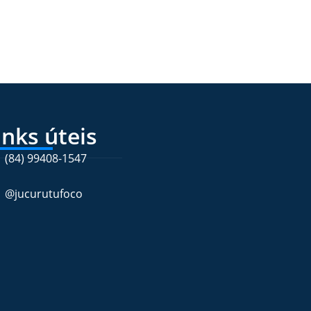
inks úteis
(84) 99408-1547
@jucurutufoco