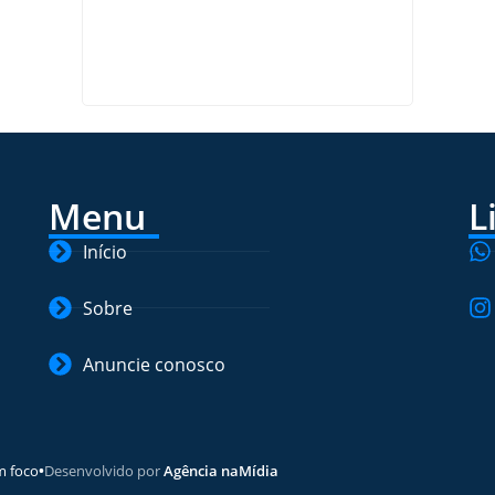
Menu
L
Início
Sobre
Anuncie conosco
m foco
•
Desenvolvido por
Agência naMídia