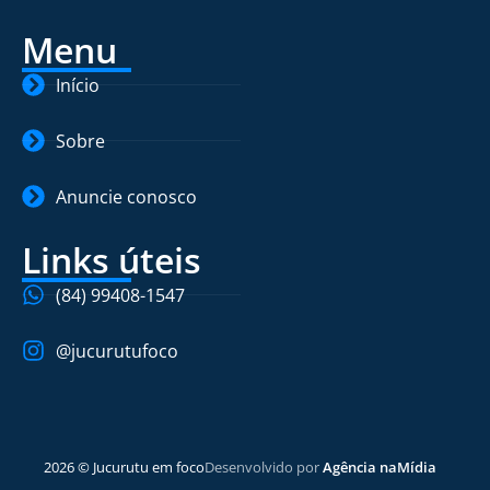
Menu
Início
Sobre
Anuncie conosco
Links úteis
(84) 99408-1547
@jucurutufoco
2026 © Jucurutu em foco
Desenvolvido por
Agência naMídia