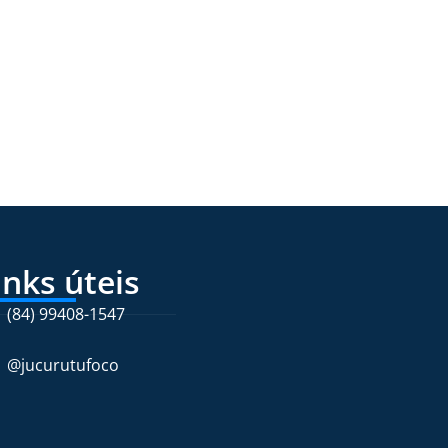
inks úteis
(84) 99408-1547
@jucurutufoco