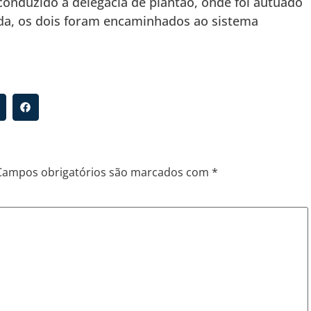
 conduzido à delegacia de plantão, onde foi autuado
ida, os dois foram encaminhados ao sistema
Campos obrigatórios são marcados com
*