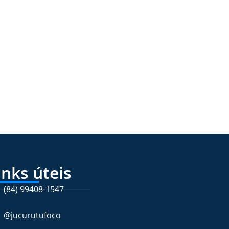
inks úteis
(84) 99408-1547
@jucurutufoco