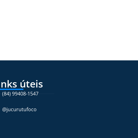
inks úteis
(84) 99408-1547
@jucurutufoco