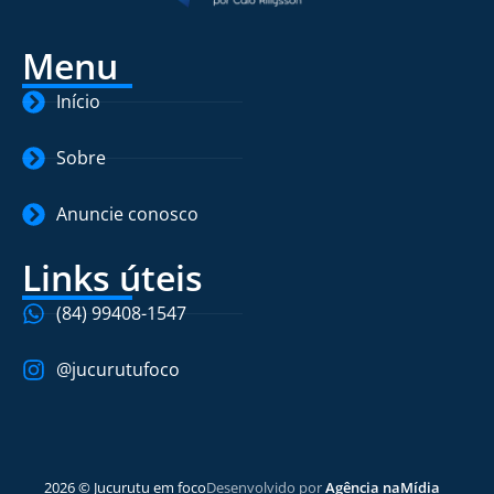
Menu
Início
Sobre
Anuncie conosco
Links úteis
(84) 99408-1547
@jucurutufoco
2026 © Jucurutu em foco
Desenvolvido por
Agência naMídia