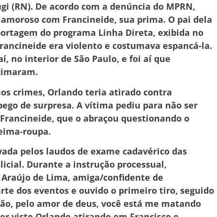
bugi (RN). De acordo com a denúncia do MPRN,
moroso com Francineide, sua prima. O pai dela
ortagem do programa Linha Direta, exibida no
Francineide era violento e costumava espancá-la.
, no interior de São Paulo, e foi aí que
oximaram.
os crimes, Orlando teria atirado contra
pego de surpresa. A vítima pediu para não ser
Francineide, que o abraçou questionando o
ueima-roupa.
vada pelos laudos de exame cadavérico das
licial. Durante a instrução processual,
 Araújo de Lima, amiga/confidente de
rte dos eventos e ouvido o primeiro tiro, seguido
o, pelo amor de deus, você está me matando
r visto Orlando atirando em Francisco e,