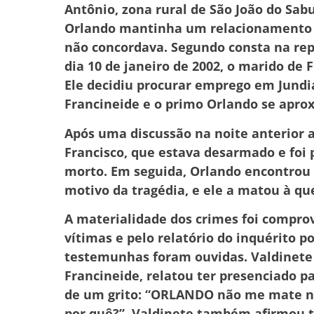
Antônio, zona rural de São João do Sa
Orlando mantinha um relacionamento a
não concordava. Segundo consta na rep
dia 10 de janeiro de 2002, o marido de 
Ele decidiu procurar emprego em Jundiaí
Francineide e o primo Orlando se apr
Após uma discussão na noite anterior a
Francisco, que estava desarmado e foi 
morto. Em seguida, Orlando encontrou 
motivo da tragédia, e ele a matou à q
A materialidade dos crimes foi compro
vítimas e pelo relatório do inquérito po
testemunhas foram ouvidas. Valdinete
Francineide, relatou ter presenciado pa
de um grito: “ORLANDO não me mate nã
por quê?”. Valdinete também afirmou te