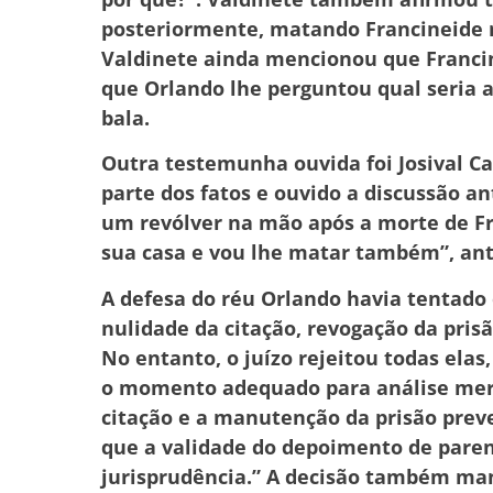
posteriormente, matando Francineide na
Valdinete ainda mencionou que Francin
que Orlando lhe perguntou qual seria 
bala.
Outra testemunha ouvida foi Josival C
parte dos fatos e ouvido a discussão an
um revólver na mão após a morte de Fra
sua casa e vou lhe matar também”, ante
A defesa do réu Orlando havia tentado
nulidade da citação, revogação da pris
No entanto, o juízo rejeitou todas ela
o momento adequado para análise meri
citação e a manutenção da prisão preve
que a validade do depoimento de paren
jurisprudência.” A decisão também man