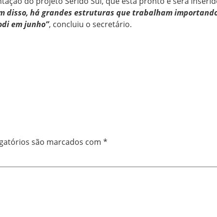
ação do projeto Seridó Sul, que está pronto e será inserid
lém disso, há grandes estruturas que trabalham importand
odi em junho”
, concluiu o secretário.
gatórios são marcados com
*