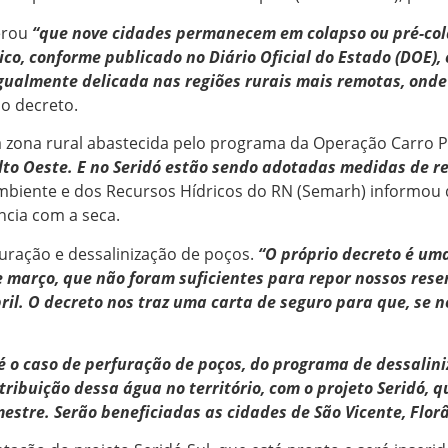
erou
“que nove cidades permanecem em colapso ou pré-col
ico, conforme publicado no Diário Oficial do Estado (DOE),
igualmente delicada nas regiões rurais mais remotas, ond
z o decreto.
 zona rural abastecida pelo programa da Operação Carro P
lto Oeste. E no Seridó estão sendo adotadas medidas de 
 Ambiente e dos Recursos Hídricos do RN (Semarh) inform
ência com a seca.
rfuração e dessalinização de poços.
“O próprio decreto é um
e março, que não foram suficientes para repor nossos rese
ril. O decreto nos traz uma carta de seguro para que, se 
 o caso de perfuração de poços, do programa de dessalin
tribuição dessa água no território, com o projeto Seridó, 
stre. Serão beneficiadas as cidades de São Vicente, Florâ