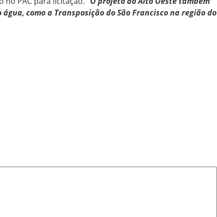
o no PAC para licitação.
“O projeto do Alto Oeste também
o água, como a Transposição do São Francisco na região do